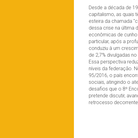
Desde a década de 197
capitalismo, as quais
esteira da chamada "c
dessa crise na última
econômicas de cunho n
particular, após a pro
conduziu à um cresci
de 2,7% divulgadas no 
Essa perspectiva redu
níveis da federação. N
95/2016, o país encont
sociais, atingindo o a
desafios que o 8º Enco
pretende discutir, ava
retrocesso decorrente 