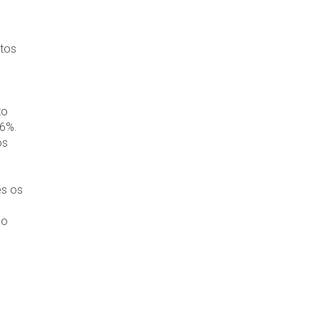
a
ntos
to
,6%.
os
es os
ao