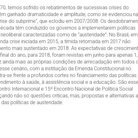
0, temos sofrido os rebatimentos de sucessivas crises do
 têm ganhado dramaticidade e amplitude, como se evidenciou n
rise do subprime", que eclodiu em 2007/2008. Os desdobrame
 década têm conduzido os governos a implementarem políticas
eoliberal caracterizadas como de “austeridade”. No Brasil, em
funda crise iniciada em 2015, a tímida retomada em 2017 não
mento mais sustentado em 2018. As expectativas de crescimen
final do ano, para 2018, foram revistas em junho para apenas 1
z ainda mais as próprias condições de arrecadação em todos 
esse cenário, com a instituição da Emenda Constitucional no.
ra-se frente a profundos cortes no financiamento das políticas
tendimento à saúde, à assistência social e a educação. São ess
ntro Internacional e 15º Encontro Nacional de Política Social
nçando não só questões críticas, mas, propostas e alternativas 
das políticas de austeridade.